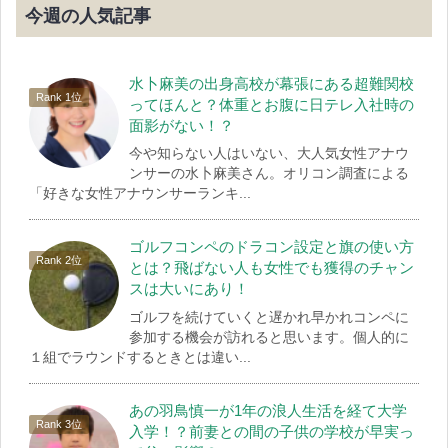
今週の人気記事
水卜麻美の出身高校が幕張にある超難関校
ってほんと？体重とお腹に日テレ入社時の
面影がない！？
今や知らない人はいない、大人気女性アナウ
ンサーの水卜麻美さん。オリコン調査による
「好きな女性アナウンサーランキ...
ゴルフコンペのドラコン設定と旗の使い方
とは？飛ばない人も女性でも獲得のチャン
スは大いにあり！
ゴルフを続けていくと遅かれ早かれコンペに
参加する機会が訪れると思います。個人的に
１組でラウンドするときとは違い...
あの羽鳥慎一が1年の浪人生活を経て大学
入学！？前妻との間の子供の学校が早実っ