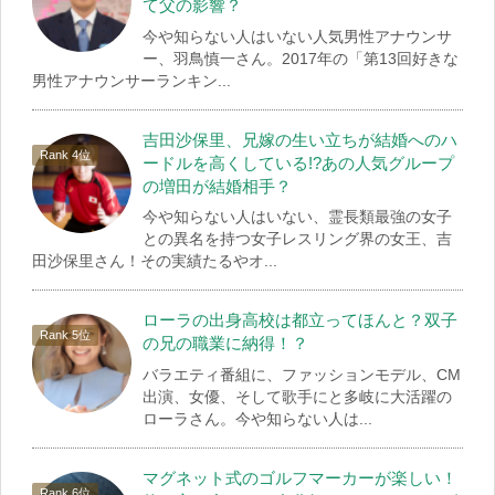
て父の影響？
今や知らない人はいない人気男性アナウンサ
ー、羽鳥慎一さん。2017年の「第13回好きな
男性アナウンサーランキン...
吉田沙保里、兄嫁の生い立ちが結婚へのハ
ードルを高くしている!?あの人気グループ
の増田が結婚相手？
今や知らない人はいない、霊長類最強の女子
との異名を持つ女子レスリング界の女王、吉
田沙保里さん！その実績たるやオ...
ローラの出身高校は都立ってほんと？双子
の兄の職業に納得！？
バラエティ番組に、ファッションモデル、CM
出演、女優、そして歌手にと多岐に大活躍の
ローラさん。今や知らない人は...
マグネット式のゴルフマーカーが楽しい！