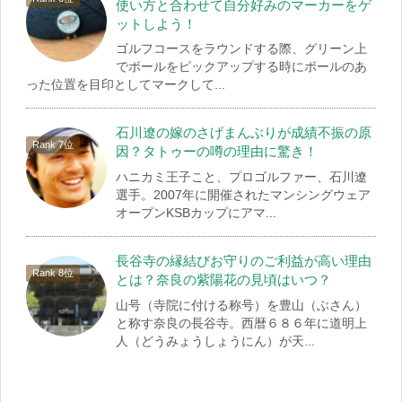
使い方と合わせて自分好みのマーカーをゲ
ットしよう！
ゴルフコースをラウンドする際、グリーン上
でボールをピックアップする時にボールのあ
った位置を目印としてマークして...
石川遼の嫁のさげまんぶりが成績不振の原
因？タトゥーの噂の理由に驚き！
ハニカミ王子こと、プロゴルファー、石川遼
選手。2007年に開催されたマンシングウェア
オープンKSBカップにアマ...
長谷寺の縁結びお守りのご利益が高い理由
とは？奈良の紫陽花の見頃はいつ？
山号（寺院に付ける称号）を豊山（ぶさん）
と称す奈良の長谷寺。西暦６８６年に道明上
人（どうみょうしょうにん）が天...