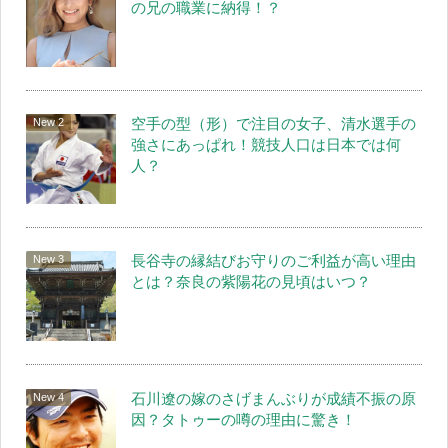
の兄の職業に納得！？
空手の型（形）で注目の女子、清水選手の
強さにあっぱれ！競技人口は日本では何
人？
長谷寺の縁結びお守りのご利益が高い理由
とは？奈良の紫陽花の見頃はいつ？
石川遼の嫁のさげまんぶりが成績不振の原
因？タトゥーの噂の理由に驚き！