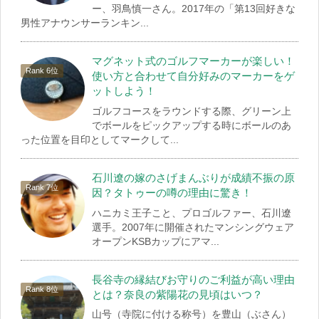
ー、羽鳥慎一さん。2017年の「第13回好きな
男性アナウンサーランキン...
マグネット式のゴルフマーカーが楽しい！
使い方と合わせて自分好みのマーカーをゲ
ットしよう！
ゴルフコースをラウンドする際、グリーン上
でボールをピックアップする時にボールのあ
った位置を目印としてマークして...
石川遼の嫁のさげまんぶりが成績不振の原
因？タトゥーの噂の理由に驚き！
ハニカミ王子こと、プロゴルファー、石川遼
選手。2007年に開催されたマンシングウェア
オープンKSBカップにアマ...
長谷寺の縁結びお守りのご利益が高い理由
とは？奈良の紫陽花の見頃はいつ？
山号（寺院に付ける称号）を豊山（ぶさん）