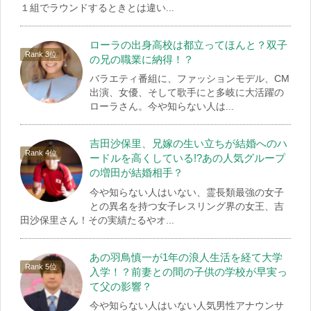
１組でラウンドするときとは違い...
ローラの出身高校は都立ってほんと？双子
の兄の職業に納得！？
バラエティ番組に、ファッションモデル、CM
出演、女優、そして歌手にと多岐に大活躍の
ローラさん。今や知らない人は...
吉田沙保里、兄嫁の生い立ちが結婚へのハ
ードルを高くしている!?あの人気グループ
の増田が結婚相手？
今や知らない人はいない、霊長類最強の女子
との異名を持つ女子レスリング界の女王、吉
田沙保里さん！その実績たるやオ...
あの羽鳥慎一が1年の浪人生活を経て大学
入学！？前妻との間の子供の学校が早実っ
て父の影響？
今や知らない人はいない人気男性アナウンサ