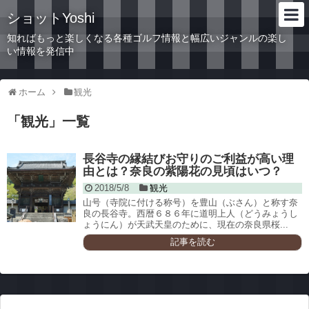
ショットYoshi
知ればもっと楽しくなる各種ゴルフ情報と幅広いジャンルの楽し
い情報を発信中
ホーム
観光
「
観光
」
一覧
長谷寺の縁結びお守りのご利益が高い理
由とは？奈良の紫陽花の見頃はいつ？
2018/5/8
観光
山号（寺院に付ける称号）を豊山（ぶさん）と称す奈
良の長谷寺。西暦６８６年に道明上人（どうみょうし
ょうにん）が天武天皇のために、現在の奈良県桜...
記事を読む