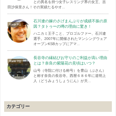
との異名を持つ女子レスリング界の女王、吉
田沙保里さん！その実績たるやオ...
石川遼の嫁のさげまんぶりが成績不振の原
因？タトゥーの噂の理由に驚き！
ハニカミ王子こと、プロゴルファー、石川遼
選手。2007年に開催されたマンシングウェア
オープンKSBカップにアマ...
長谷寺の縁結びお守りのご利益が高い理由
とは？奈良の紫陽花の見頃はいつ？
山号（寺院に付ける称号）を豊山（ぶさん）
と称す奈良の長谷寺。西暦６８６年に道明上
人（どうみょうしょうにん）が天...
カテゴリー