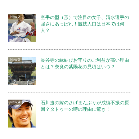
空手の型（形）で注目の女子、清水選手の
強さにあっぱれ！競技人口は日本では何
人？
長谷寺の縁結びお守りのご利益が高い理由
とは？奈良の紫陽花の見頃はいつ？
石川遼の嫁のさげまんぶりが成績不振の原
因？タトゥーの噂の理由に驚き！