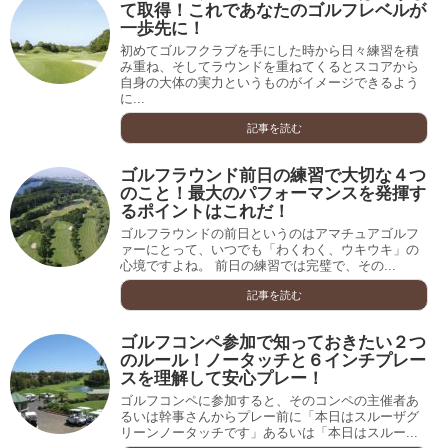
て取得！これであなたのゴルフレベルが
一歩先に！
初めてゴルフクラブを手にした時から日々練習を積
み重ね、そしてラウンドを重ねてくるとスコアから
自身の大体の実力というものがイメージできるよう
に...
記事を読む
ゴルフラウンド前日の練習で大切な４つ
のこと！最大のパフォーマンスを発揮す
るポイントはこれだ！
ゴルフラウンドの前日というのはアマチュアゴルフ
ァーにとって、いつでも「わくわく、ウキウキ」の
心境ですよね。 前日の練習では完璧で、その...
記事を読む
ゴルフコンペ参加で知っておきたい２つ
のルール！ノータッチと６インチプレー
スを理解して安心プレー！
ゴルフコンペに参加すると、そのコンペの主催者あ
るいは幹事さんからプレー前に「本日はスルーザグ
リーンノータッチです」あるいは「本日はスルー...