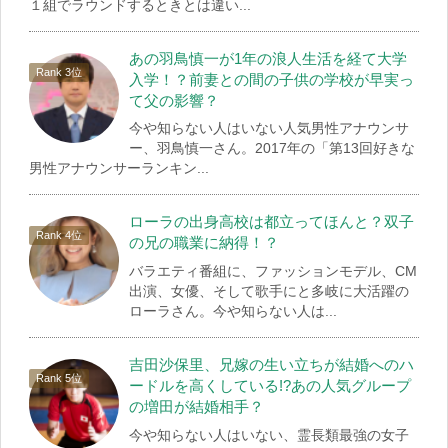
１組でラウンドするときとは違い...
あの羽鳥慎一が1年の浪人生活を経て大学
入学！？前妻との間の子供の学校が早実っ
て父の影響？
今や知らない人はいない人気男性アナウンサ
ー、羽鳥慎一さん。2017年の「第13回好きな
男性アナウンサーランキン...
ローラの出身高校は都立ってほんと？双子
の兄の職業に納得！？
バラエティ番組に、ファッションモデル、CM
出演、女優、そして歌手にと多岐に大活躍の
ローラさん。今や知らない人は...
吉田沙保里、兄嫁の生い立ちが結婚へのハ
ードルを高くしている!?あの人気グループ
の増田が結婚相手？
今や知らない人はいない、霊長類最強の女子