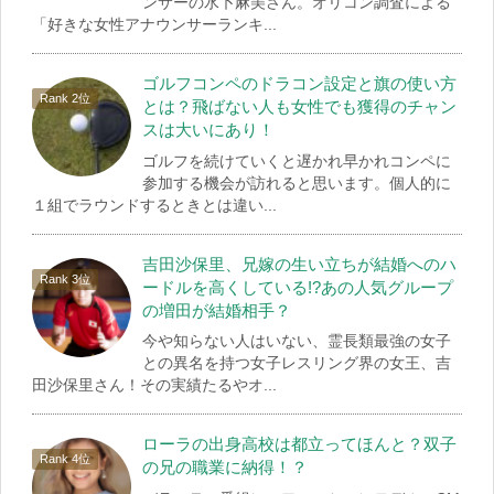
ンサーの水卜麻美さん。オリコン調査による
「好きな女性アナウンサーランキ...
ゴルフコンペのドラコン設定と旗の使い方
とは？飛ばない人も女性でも獲得のチャン
スは大いにあり！
ゴルフを続けていくと遅かれ早かれコンペに
参加する機会が訪れると思います。個人的に
１組でラウンドするときとは違い...
吉田沙保里、兄嫁の生い立ちが結婚へのハ
ードルを高くしている!?あの人気グループ
の増田が結婚相手？
今や知らない人はいない、霊長類最強の女子
との異名を持つ女子レスリング界の女王、吉
田沙保里さん！その実績たるやオ...
ローラの出身高校は都立ってほんと？双子
の兄の職業に納得！？