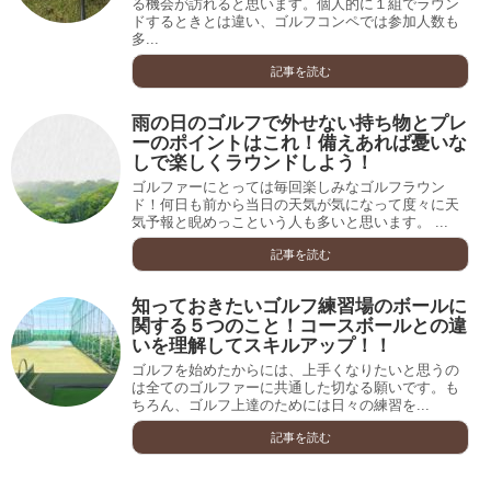
る機会が訪れると思います。個人的に１組でラウン
ドするときとは違い、ゴルフコンペでは参加人数も
多...
記事を読む
雨の日のゴルフで外せない持ち物とプレ
ーのポイントはこれ！備えあれば憂いな
しで楽しくラウンドしよう！
ゴルファーにとっては毎回楽しみなゴルフラウン
ド！何日も前から当日の天気が気になって度々に天
気予報と睨めっこという人も多いと思います。 ...
記事を読む
知っておきたいゴルフ練習場のボールに
関する５つのこと！コースボールとの違
いを理解してスキルアップ！！
ゴルフを始めたからには、上手くなりたいと思うの
は全てのゴルファーに共通した切なる願いです。も
ちろん、ゴルフ上達のためには日々の練習を...
記事を読む