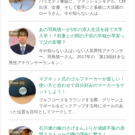
バラエティ番組に、ファッションモデル、CM
出演、女優、そして歌手にと多岐に大活躍の
ローラさん。今や知らない人は...
あの羽鳥慎一が1年の浪人生活を経て大学
入学！？前妻との間の子供の学校が早実っ
て父の影響？
今や知らない人はいない人気男性アナウンサ
ー、羽鳥慎一さん。2017年の「第13回好きな
男性アナウンサーランキン...
マグネット式のゴルフマーカーが楽しい！
使い方と合わせて自分好みのマーカーをゲ
ットしよう！
ゴルフコースをラウンドする際、グリーン上
でボールをピックアップする時にボールのあ
った位置を目印としてマークして...
石川遼の嫁のさげまんぶりが成績不振の原
因？タトゥーの噂の理由に驚き！