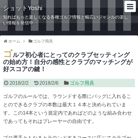
ショットYoshi
知ればもっと楽しくなる各種ゴルフ情報と幅広いジャンルの楽し
い情報を発信中
ホーム
ゴルフ用具
ゴ
ルフ初心者にとってのクラブセッティング
の始め方！自分の感性とクラブのマッチングが
好スコアの鍵！
2018/2/2
2018/2/6
ゴルフ用具
ゴルフのルールでは、
ラウンドする際にバッグに入れるこ
とのできるクラブの本数は最大
１４本と決められていま
す。この14本という規定内であればどのような組み合わせ
であっても
それはプレーヤーの自由です。
プロ選手ともなるとラウンドするコースに応じてクラブセ